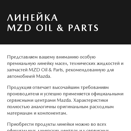
Системы безопасности
ОБСЛУЖИВАНИЕ
MAZDA CX-50
ЛИНЕЙКА
Новости
Руководства по эксплуатации
MZD OIL & PARTS
Cправочные руководства
КОНТАКТЫ
Mazda Сервис Контракт
ПРАВОВАЯ ИНФОРМАЦИЯ
Представляем вашему вниманию особую
ПРЕДЛОЖЕНИЯ ПО СЕРВИСУ
премиальную линейку масел, технических жидкостей и
запчастей MZD Oil & Parts, рекомендованную для
автомобилей Mazda.
Продукция отвечает высочайшим требованиям
производителя и успешно применяется официальными
сервисными центрами Mazda. Характеристики
полностью аналогичны оригинальным расходным
материалам и компонентам.
Приобрести продукты линейки можно во всех
официальных дилерских центрах и у сервисных