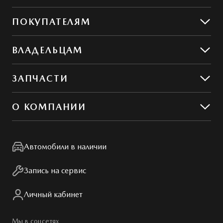
Mazda CX-5
ПОКУПАТЕЛЯМ
Mazda CX-50
Предложения
ВЛАДЕЛЬЦАМ
MAZDA ГАРАНТ
Предложения по сервису
ЗАПЧАСТИ
Сервис и ремонт
Обслуживание
Гибкий сервис
О КОМПАНИИ
MZD Oil & Parts
Контакты
Мир Mazda
Автомобили в наличии
Правовая информация
Запись на сервис
Личный кабинет
Мы в соцсетях