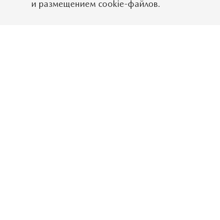
и размещением cookie-файлов.
Мы уверены в качест
ситуациях, мы подго
Программа по обесп
только на избранны
Какие автомобили в
Избранные автомоби
размещен на дилерск