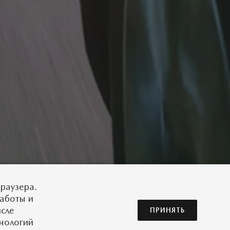
раузера.
работы и
исле
ПРИНЯТЬ
хнологий