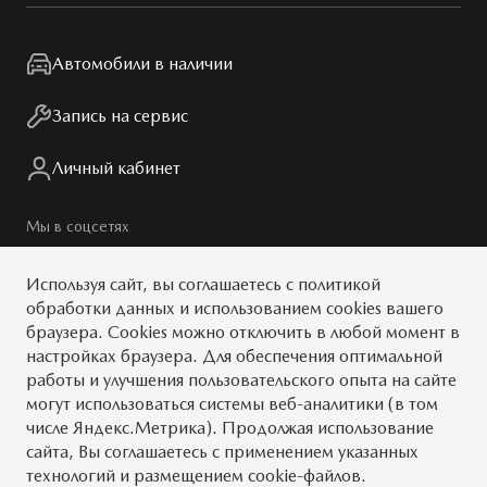
Контакты
Мир Mazda
Автомобили в наличии
Правовая информация
Запись на сервис
Личный кабинет
Мы в соцсетях
Используя сайт, вы
соглашаетесь
с
политикой
обработки данных
и использованием cookies вашего
браузера. Cookies можно отключить в любой момент в
© 2026
настройках браузера. Для обеспечения оптимальной
работы и улучшения пользовательского опыта на сайте
Обратная связь
Тест-драйв
могут использоваться системы веб-аналитики (в том
числе Яндекс.Метрика). Продолжая использование
Карта сайта
Условия
сайта, Вы соглашаетесь с применением указанных
MAZDA.RU
технологий и размещением cookie-файлов.