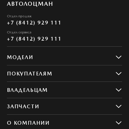
АВТОЛОЦМАН
Отдел продаж
+7 (8412) 929 111
Отдел сервиса
+7 (8412) 929 111
МОДЕЛИ
Mazda CX-5
ПОКУПАТЕЛЯМ
Mazda CX-50
Предложения
ВЛАДЕЛЬЦАМ
MAZDA ГАРАНТ
Предложения по сервису
ЗАПЧАСТИ
Сервис и ремонт
Обслуживание
Гибкий сервис
О КОМПАНИИ
MZD Oil & Parts